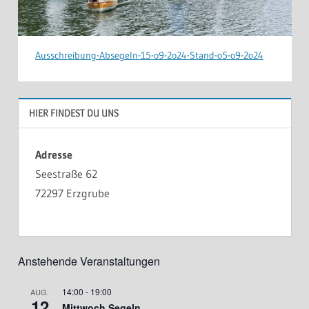
Ausschreibung-Absegeln-15-o9-2o24-Stand-o5-o9-2o24
AKTIVITÄTEN
HIER FINDEST DU UNS
MITGLIEDER
Adresse
Seestraße 62
72297 Erzgrube
Anstehende Veranstaltungen
14:00
-
19:00
AUG.
12
Mittwoch Segeln